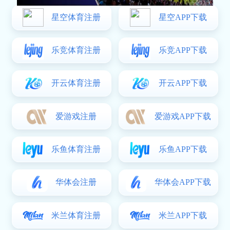
项目展示
首页
OUR CASES
波特兰与盐城湖的激烈对决揭示篮球战术与
团队合作的重要性
2026-06-02